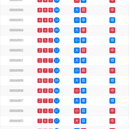
08060907
1
4
9
14
大
单
中
08060906
0
8
0
08
大
双
中
08060905
4
4
8
16
小
单
错
08060904
2
4
3
09
大
单
中
08060903
9
5
2
16
小
单
错
08060902
2
3
7
12
大
双
中
08060901
3
2
7
12
大
单
错
08060900
4
7
7
18
小
双
中
08060899
6
0
3
09
大
双
错
08060898
4
2
0
06
小
单
中
08060897
2
7
3
12
大
单
错
08060896
1
3
3
07
小
双
中
08060895
7
8
2
17
大
双
中