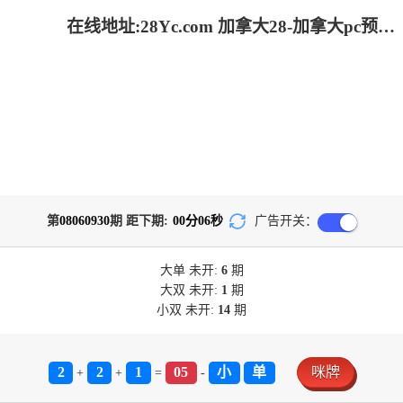
在线地址:28Yc.com 加拿大28-加拿大pc预测结果走势|加拿大28预测开奖官网咪牌|加拿大预测28在线预测官网_专注研究!
第
08060930
期 距下期:
00
分
06
秒
广告开关：
大单
未开:
6
期
大双
未开:
1
期
小双
未开:
14
期
2
2
1
05
小
单
咪牌
+
+
=
-