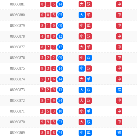
08060881
8
1
5
14
大
双
中
08060880
0
0
5
05
大
单
中
08060879
8
1
0
09
小
单
中
08060878
4
8
0
12
小
双
中
08060877
8
2
7
17
大
单
中
08060876
5
2
2
09
小
双
中
08060875
9
3
2
14
小
双
中
08060874
5
3
6
14
大
单
中
08060873
2
2
9
13
大
双
错
08060872
8
7
9
24
大
双
中
08060871
2
5
3
10
小
单
中
08060870
9
9
5
23
大
双
中
08060869
8
8
8
24
小
单
错