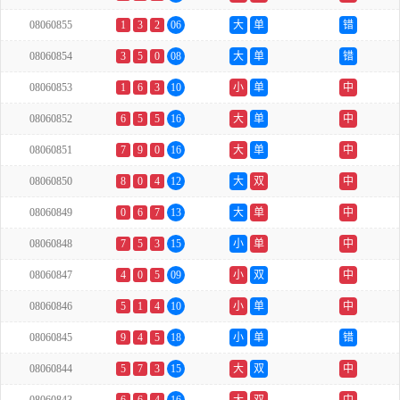
08060855
1
3
2
06
大
单
错
08060854
3
5
0
08
大
单
错
08060853
1
6
3
10
小
单
中
08060852
6
5
5
16
大
单
中
08060851
7
9
0
16
大
单
中
08060850
8
0
4
12
大
双
中
08060849
0
6
7
13
大
单
中
08060848
7
5
3
15
小
单
中
08060847
4
0
5
09
小
双
中
08060846
5
1
4
10
小
单
中
08060845
9
4
5
18
小
单
错
08060844
5
7
3
15
大
双
中