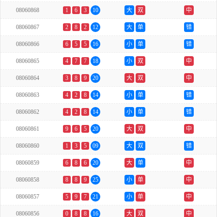
08060868
1
6
3
10
大
双
中
08060867
2
8
2
12
大
单
错
08060866
6
5
5
16
小
单
错
08060865
4
7
7
18
小
双
中
08060864
3
8
9
20
大
双
中
08060863
4
2
8
14
小
单
错
08060862
4
2
8
14
小
单
错
08060861
9
6
5
20
大
双
中
08060860
1
3
5
09
大
双
错
08060859
6
8
6
20
大
单
中
08060858
8
8
9
25
小
单
中
08060857
5
9
7
21
小
单
中
08060856
0
8
8
16
大
双
中