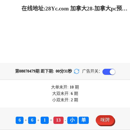
在线地址:28Yc.com 加拿大28-加拿大pc预测结果走势|加拿大28预测开奖官网咪牌|加拿大预测28在线预测官网_专注研究!
第
08070479
期 距下期:
00
分
31
秒
广告开关：
大单
未开:
10
期
大双
未开:
6
期
小双
未开:
2
期
6
6
1
13
小
单
咪牌
+
+
=
-