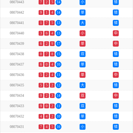
08070443
7
2
5
14
小
错
08070442
9
1
4
14
单
错
08070441
1
7
5
13
大
错
08070440
3
6
4
13
小
中
08070439
6
2
9
17
单
中
08070438
0
7
8
15
双
错
08070437
6
0
4
10
单
错
08070436
5
2
4
11
单
中
08070435
5
5
2
12
大
错
08070434
9
2
3
14
双
中
08070433
9
0
2
11
双
错
08070432
4
4
2
10
单
错
08070431
7
4
5
16
小
错