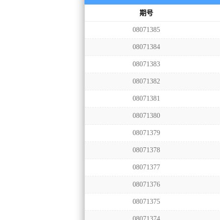
期号
08071385
08071384
08071383
08071382
08071381
08071380
08071379
08071378
08071377
08071376
08071375
08071374