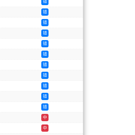
错
错
错
错
错
错
错
错
错
错
错
中
中