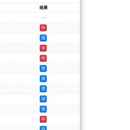
结果
---
中
错
中
中
错
错
错
错
错
中
错