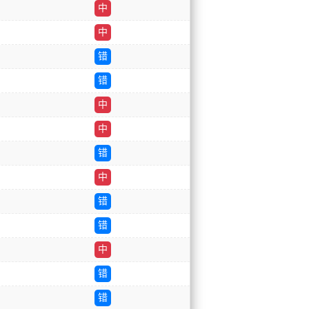
中
中
错
错
中
中
错
中
错
错
中
错
错