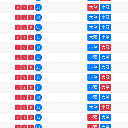
21
大单
小双
9
7
5
14
大单
小双
8
5
1
05
大单
小双
0
5
0
15
大双
小单
9
4
2
14
小单
大双
4
6
4
13
小双
大单
2
7
4
25
小单
大双
7
9
9
18
小单
大双
8
9
1
17
小双
大单
7
2
8
14
小双
大单
3
6
5
12
大单
小双
3
0
9
12
小双
大单
8
1
3
04
小双
大单
0
3
1