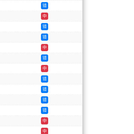
错
中
错
错
中
错
中
错
错
错
错
中
中