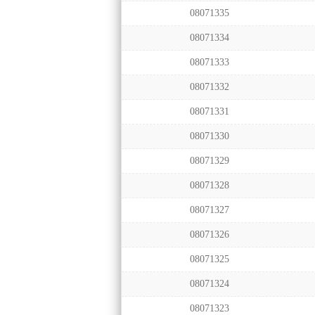
08071335
08071334
08071333
08071332
08071331
08071330
08071329
08071328
08071327
08071326
08071325
08071324
08071323