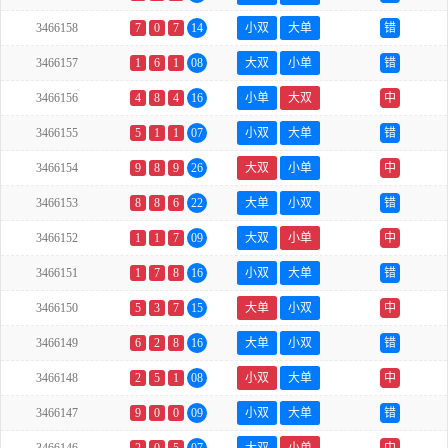
3466158
7
0
7
14
小双
大单
错
3466157
1
6
1
08
大双
小单
错
3466156
4
8
4
16
小单
大双
中
3466155
5
1
1
07
小双
大单
错
3466154
9
8
9
26
大双
小单
中
3466153
8
8
6
22
大单
小双
错
3466152
1
1
7
09
大双
小单
中
3466151
1
7
8
16
小双
大单
错
3466150
5
3
7
15
大单
小双
中
3466149
6
2
8
16
大单
小双
错
3466148
2
5
1
08
小双
大单
中
3466147
9
0
0
09
小双
大单
错