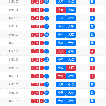
3466197
2
2
1
05
大单
小双
错
3466196
8
5
5
18
大双
小单
中
3466195
4
4
2
10
大双
小单
错
3466194
2
6
5
13
小双
大单
错
3466193
5
0
1
06
小单
大双
错
3466192
2
9
9
20
小双
大单
错
3466191
6
5
5
16
大双
小单
中
3466190
8
2
2
12
小单
大双
错
3466189
1
9
8
18
小单
大双
中
3466188
5
6
9
20
大双
小单
中
3466187
8
6
2
16
大单
小双
错
3466186
7
0
0
07
小双
大单
错
3466185
3
3
2
08
大双
小单
错