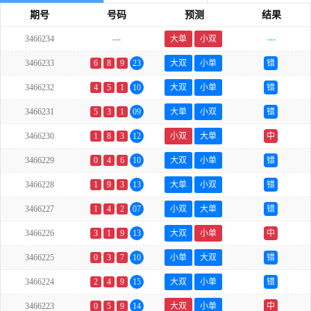
期号
号码
预测
结果
3466234
---
大单
小双
---
3466233
6
8
9
23
大双
小单
错
3466232
4
5
1
10
大双
小单
错
3466231
5
3
1
09
大单
小双
错
3466230
1
8
3
12
小双
大单
中
3466229
0
4
6
10
大双
小单
错
3466228
1
9
3
13
大单
小双
错
3466227
1
4
2
07
小双
大单
错
3466226
3
1
9
13
大双
小单
中
3466225
0
3
7
10
小单
大双
错
3466224
2
4
9
15
大双
小单
错
3466223
0
5
9
14
大双
小单
中