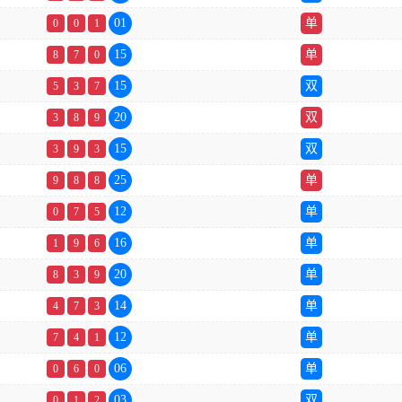
01
单
0
0
1
15
单
8
7
0
15
双
5
3
7
20
双
3
8
9
15
双
3
9
3
25
单
9
8
8
12
单
0
7
5
16
单
1
9
6
20
单
8
3
9
14
单
4
7
3
12
单
7
4
1
06
单
0
6
0
03
双
0
1
2