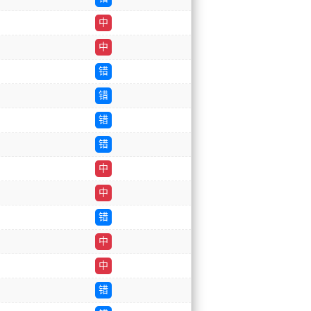
中
中
错
错
错
错
中
中
错
中
中
错