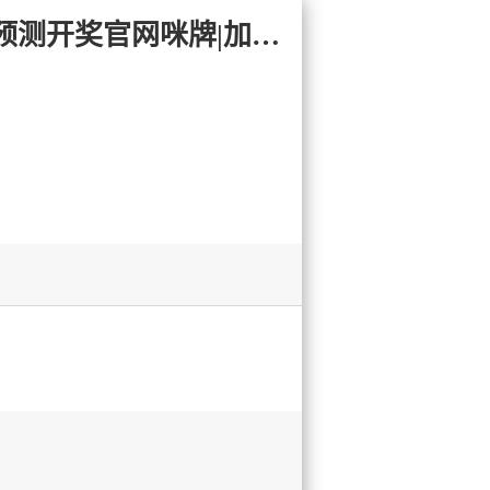
在线地址:28Yc.com 加拿大28-加拿大pc预测结果走势|加拿大28预测开奖官网咪牌|加拿大预测28在线预测官网_专注研究!