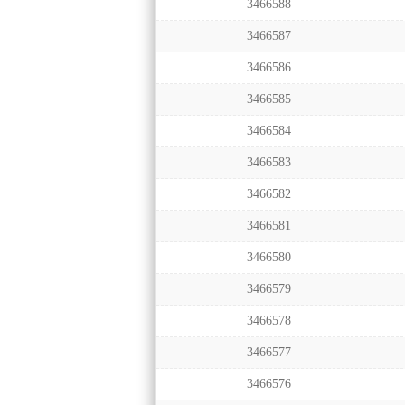
3466588
3466587
3466586
3466585
3466584
3466583
3466582
3466581
3466580
3466579
3466578
3466577
3466576