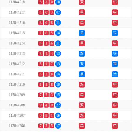
115044218
5
5
0
10
双
中
115044217
4
0
3
07
单
中
115044216
3
0
8
11
单
中
115044215
1
8
5
14
单
错
115044214
4
1
6
11
单
中
115044213
8
1
4
13
双
错
115044212
5
1
7
13
双
错
115044211
4
2
8
14
单
错
115044210
1
1
8
10
双
中
115044209
7
5
3
15
单
中
115044208
9
4
9
22
双
中
115044207
6
9
1
16
双
中
115044206
7
5
5
17
单
中