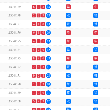
115044179
8
2
5
15
单
中
115044178
2
2
9
13
双
错
115044177
4
1
8
13
双
错
115044176
6
3
0
09
单
中
115044175
4
8
1
13
单
中
115044174
5
7
0
12
单
错
115044173
8
9
6
23
单
中
115044172
2
6
3
11
双
错
115044171
9
6
8
23
双
错
115044170
1
6
3
10
单
错
115044169
1
0
0
01
双
错
115044168
5
9
3
17
双
错