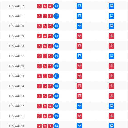
115044192
3
6
4
13
双
错
115044191
5
1
1
07
双
错
115044190
6
5
5
16
单
错
115044189
4
4
5
13
单
中
115044188
6
6
2
14
双
中
115044187
9
1
9
19
双
错
115044186
9
5
5
19
单
中
115044185
4
7
0
11
单
中
115044184
2
3
5
10
双
中
115044183
7
5
6
18
双
中
115044182
5
9
4
18
单
错
115044181
9
6
4
19
单
中
115044180
4
9
1
14
单
错