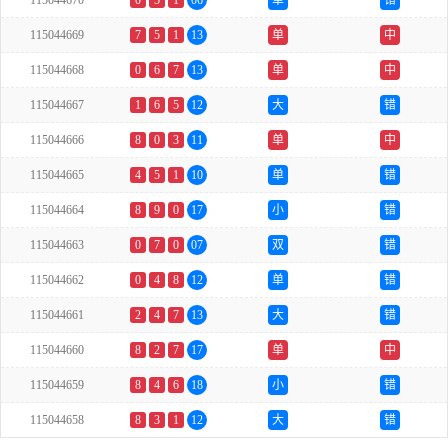
115044670
0
5
1
06
单
错
115044669
7
5
1
13
单
中
115044668
0
6
7
13
单
中
115044667
1
6
5
12
大
错
115044666
8
0
3
11
单
中
115044665
4
5
1
10
单
错
115044664
8
9
0
17
小
错
115044663
0
7
0
07
双
错
115044662
0
4
8
12
单
错
115044661
2
4
7
13
大
错
115044660
8
2
7
17
单
中
115044659
8
4
6
18
小
错
115044658
8
3
1
12
大
错