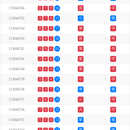
115044746
0
7
9
16
双
中
115044745
4
7
4
15
小
错
115044744
8
0
9
17
单
中
115044743
9
9
2
20
双
中
115044742
3
0
0
03
单
中
115044741
3
6
6
15
单
中
115044740
3
4
4
11
单
中
115044739
5
2
4
11
小
中
115044738
8
3
7
18
单
错
115044737
1
0
9
10
小
中
115044736
7
6
9
22
大
中
115044735
5
5
4
14
单
错