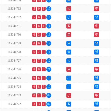
115044734
6
9
7
22
单
错
115044733
5
9
3
17
大
中
115044732
5
6
3
14
小
错
115044731
2
8
4
14
双
中
115044730
6
3
4
13
单
中
115044729
0
6
6
12
单
错
115044728
6
2
3
11
大
错
115044727
2
7
3
12
大
错
115044726
8
9
4
21
单
中
115044725
9
6
3
18
小
错
115044724
6
8
5
19
小
错
115044723
0
1
6
07
小
中
115044722
3
3
1
07
双
错