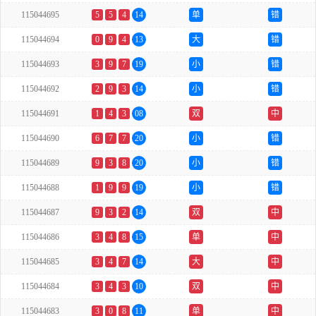
115044695
5
5
4
14
单
错
115044694
0
9
4
13
大
错
115044693
3
9
7
19
小
错
115044692
2
9
3
14
小
错
115044691
1
4
3
08
双
中
115044690
6
7
7
20
小
错
115044689
9
3
8
20
小
错
115044688
1
9
9
19
小
错
115044687
9
3
2
14
双
中
115044686
3
4
8
15
单
中
115044685
3
4
7
14
大
中
115044684
3
4
3
10
双
中
115044683
3
0
8
11
单
中