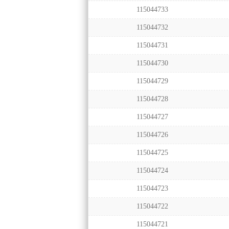
115044733
115044732
115044731
115044730
115044729
115044728
115044727
115044726
115044725
115044724
115044723
115044722
115044721