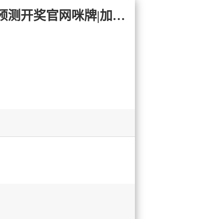
在线地址:28Yc.com 加拿大28-加拿大pc预测结果走势|加拿大28预测开奖官网咪牌|加拿大预测28在线预测官网_专注研究!