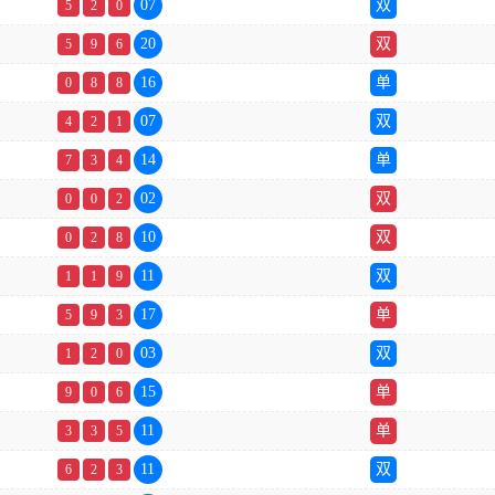
07
双
5
2
0
20
双
5
9
6
16
单
0
8
8
07
双
4
2
1
14
单
7
3
4
02
双
0
0
2
10
双
0
2
8
11
双
1
1
9
17
单
5
9
3
03
双
1
2
0
15
单
9
0
6
11
单
3
3
5
11
双
6
2
3