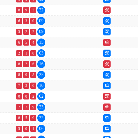
22
双
8
9
5
09
双
6
3
0
09
双
5
2
2
15
单
6
5
4
03
双
2
1
0
16
双
8
2
6
25
双
8
9
8
10
单
7
3
0
02
双
0
0
2
23
单
7
7
9
22
单
8
5
9
06
单
5
0
1