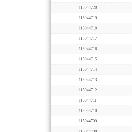
115044720
115044719
115044718
115044717
115044716
115044715
115044714
115044713
115044712
115044711
115044710
115044709
115044708