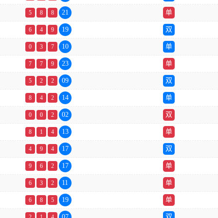
21
单
5
8
8
19
双
6
4
9
10
单
0
3
7
23
单
7
7
9
09
双
5
2
2
14
单
8
4
2
02
双
0
0
2
13
单
8
1
4
17
双
4
9
4
17
单
9
6
2
11
单
6
3
2
19
单
6
8
5
07
双
2
1
4