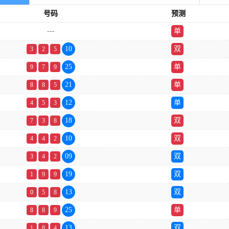
号码
预测
---
单
10
双
3
2
5
25
单
9
7
9
21
单
8
8
5
12
单
4
5
3
18
双
7
3
8
10
双
4
4
2
09
双
3
4
2
19
双
1
9
9
13
双
0
5
8
25
单
8
8
9
13
双
1
8
4