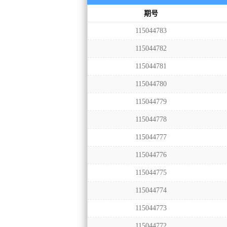
期号
115044783
115044782
115044781
115044780
115044779
115044778
115044777
115044776
115044775
115044774
115044773
115044772