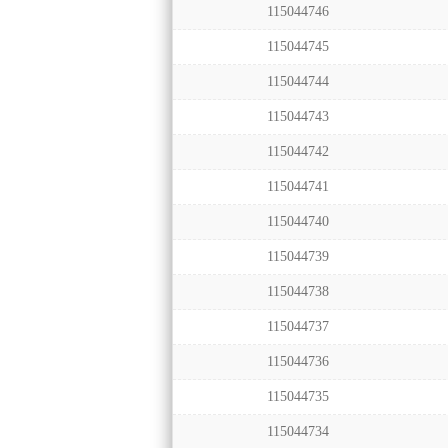
115044746
115044745
115044744
115044743
115044742
115044741
115044740
115044739
115044738
115044737
115044736
115044735
115044734