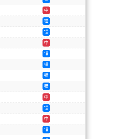
中
错
错
中
错
错
错
错
中
错
中
错