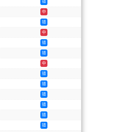
错
中
错
中
错
错
中
错
错
错
错
错
错