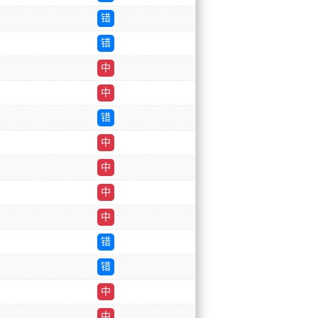
错
错
中
中
错
中
中
中
中
错
错
中
中