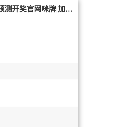
在线地址:28Yc.com 加拿大28-加拿大pc预测结果走势|加拿大28预测开奖官网咪牌|加拿大预测28在线预测官网_专注研究!