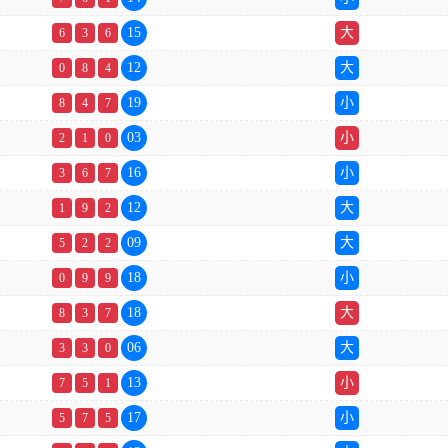
15
大
6
3
6
12
大
0
8
4
19
小
8
4
7
03
小
2
1
0
16
小
3
6
7
12
大
1
9
2
09
大
5
2
2
18
小
0
9
9
18
大
8
3
7
06
大
3
3
0
13
小
7
5
1
17
小
5
7
5