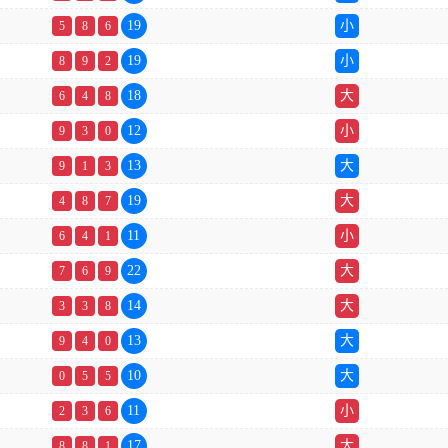
19
小
5
8
6
19
小
8
9
2
18
大
6
4
8
12
小
9
3
0
13
大
9
1
3
19
大
4
8
7
11
小
6
4
1
22
大
7
6
9
14
大
3
3
8
13
大
9
4
0
10
大
0
5
5
11
小
2
3
6
17
大
8
8
1