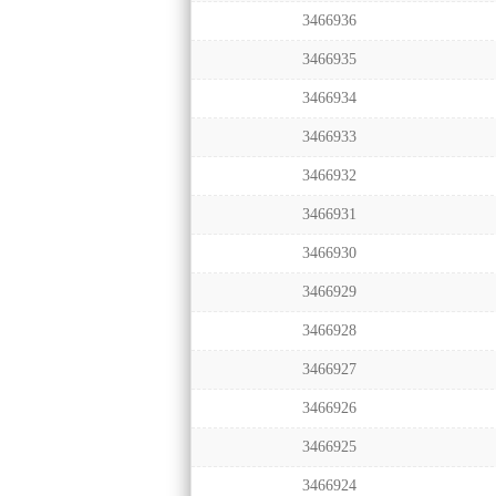
3466936
3466935
3466934
3466933
3466932
3466931
3466930
3466929
3466928
3466927
3466926
3466925
3466924