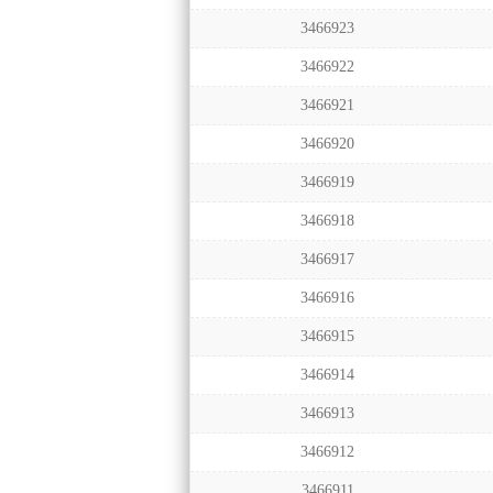
3466923
3466922
3466921
3466920
3466919
3466918
3466917
3466916
3466915
3466914
3466913
3466912
3466911