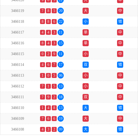
3466120
9
8
5
22
大
中
3466119
7
8
5
20
大
中
3466118
8
8
6
22
小
错
3466117
4
4
3
11
单
中
3466116
8
4
3
15
单
中
3466115
0
2
9
11
小
中
3466114
4
6
7
17
双
错
3466113
1
0
5
06
小
中
3466112
7
1
5
13
小
中
3466111
7
9
2
18
双
中
3466110
1
4
8
13
大
错
3466109
7
6
6
19
大
中
3466108
4
3
2
09
大
错