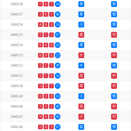
3466158
7
0
7
14
单
错
3466157
1
6
1
08
单
错
3466156
4
8
4
16
小
错
3466155
5
1
1
07
单
中
3466154
9
8
9
26
单
错
3466153
8
8
6
22
大
中
3466152
1
1
7
09
大
错
3466151
1
7
8
16
双
中
3466150
5
3
7
15
单
中
3466149
6
2
8
16
小
错
3466148
2
5
1
08
双
中
3466147
9
0
0
09
小
中
3466146
2
0
5
07
双
错