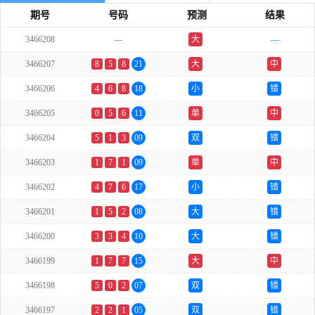
期号
号码
预测
结果
3466208
---
大
---
3466207
8
5
8
21
大
中
3466206
4
6
8
18
小
错
3466205
0
5
6
11
单
中
3466204
5
1
3
09
双
错
3466203
1
7
1
09
单
中
3466202
4
7
6
17
小
错
3466201
1
5
2
08
大
错
3466200
3
3
4
10
大
错
3466199
1
7
7
15
大
中
3466198
5
0
2
07
双
错
3466197
2
2
1
05
双
错