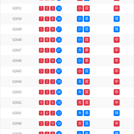
62051
7
0
3
10
小
双
中
62050
7
1
8
16
小
单
错
62049
5
3
9
17
小
双
错
62048
8
8
0
16
小
双
中
62047
0
2
5
07
大
单
中
62046
5
5
9
19
小
单
中
62045
5
1
1
07
小
双
中
62044
5
2
3
10
大
双
中
62043
3
3
2
08
大
双
中
62042
9
3
6
18
大
双
中
62041
4
6
2
12
大
单
错
62040
3
7
9
19
大
双
中