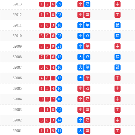
62013
1
2
6
09
小
双
中
62012
1
2
0
03
小
单
中
62011
7
8
3
18
小
单
错
62010
8
9
6
23
小
双
错
62009
7
5
9
21
小
单
中
62008
7
0
6
13
大
双
错
62007
6
0
4
10
大
单
错
62006
4
8
1
13
大
单
中
62005
1
5
4
10
小
双
中
62004
0
3
7
10
小
双
中
62003
4
1
0
05
小
单
中
62002
3
8
3
14
小
双
中
62001
1
1
9
11
大
单
中