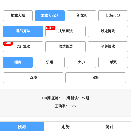
加拿大28
加拿大西28
台湾28
比特币28
霸气算法
夫诸算法
烛龙算法
诡计算法
浩然算法
至尊算法
组合
杀组
大小
单双
双项
双组
100期 正确：75 期 错误：25 期
正确率：75%
预测
走势
统计