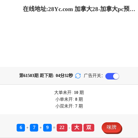
在线地址:28Yc.com 加拿大28-加拿大pc预测结果走势|加拿大28预测开奖官网咪牌|加拿大预测28在线预测官网_专注研究!
第
61503
期 距下期:
04
分
31
秒
广告开关：
大单
未开:
10
期
小单
未开:
8
期
小双
未开:
7
期
6
7
9
22
大
双
咪牌
+
+
=
-