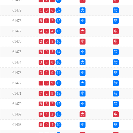
61480
7
7
2
16
大
中
61479
1
0
6
07
大
错
61478
9
4
2
15
小
错
61477
4
7
4
15
大
中
61476
2
0
8
10
小
中
61475
9
0
5
14
小
错
61474
3
7
0
10
大
错
61473
3
2
9
14
小
错
61472
1
3
9
13
大
错
61471
7
2
9
18
小
错
61470
9
6
2
17
小
错
61469
9
4
2
15
大
中
61468
6
9
4
19
小
错