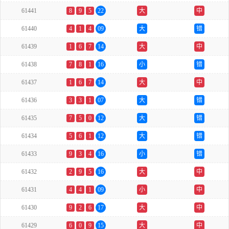
61441
8
9
5
22
大
中
61440
4
1
4
09
大
错
61439
1
6
7
14
大
中
61438
7
8
1
16
小
错
61437
1
6
7
14
大
中
61436
3
3
1
07
大
错
61435
7
5
0
12
大
错
61434
5
6
1
12
大
错
61433
9
3
4
16
小
错
61432
2
9
5
16
大
中
61431
4
4
1
09
小
中
61430
9
2
6
17
大
中
61429
6
0
9
15
大
中