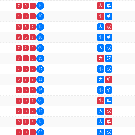
16
大
单
7
5
4
10
小
单
4
3
3
12
大
双
0
5
7
16
小
单
9
6
1
09
大
双
7
2
0
19
大
双
7
4
8
17
小
双
7
3
7
11
大
单
0
3
8
16
小
单
2
8
6
06
小
单
5
0
1
12
大
双
2
8
2
13
大
单
9
1
3
03
大
双
3
0
0