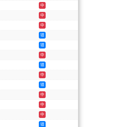
中
中
中
错
错
中
错
中
错
中
中
中
错