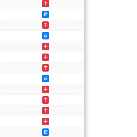
中
错
中
错
中
中
中
错
中
中
中
中
错