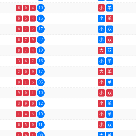
10
小
单
6
0
4
15
小
单
6
5
4
17
小
双
8
7
2
22
小
双
6
7
9
19
大
双
8
7
4
16
小
单
3
6
7
17
大
单
2
6
9
06
小
单
0
1
5
10
小
双
9
0
1
12
小
单
3
9
0
10
小
单
1
4
5
11
小
双
6
5
0
08
大
单
1
6
1