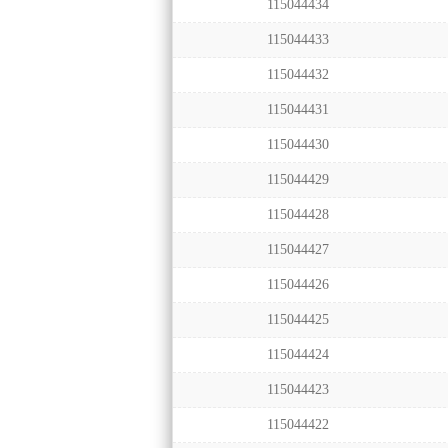
115044434
115044433
115044432
115044431
115044430
115044429
115044428
115044427
115044426
115044425
115044424
115044423
115044422