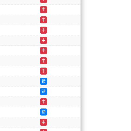
中
中
中
中
中
中
中
错
错
中
错
中