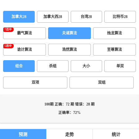
加拿大28
加拿大西28
台湾28
比特币28
霸气算法
夫诸算法
烛龙算法
诡计算法
浩然算法
至尊算法
组合
杀组
大小
单双
双项
双组
100期 正确：72 期 错误：28 期
正确率：72%
预测
走势
统计