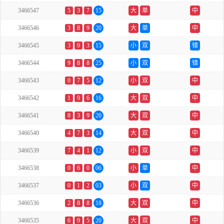
3466547
5
3
7
15
大
单
中
3466546
3
8
9
20
大
单
中
3466545
3
9
3
15
小
双
错
3466544
9
8
8
25
小
双
错
3466543
0
7
5
12
小
双
中
3466542
1
9
6
16
大
双
中
3466541
8
3
9
20
大
双
中
3466540
4
7
3
14
大
双
中
3466539
7
4
1
12
小
双
中
3466538
0
6
0
06
小
单
中
3466537
0
1
2
03
小
双
中
3466536
2
8
8
18
大
双
中
3466535
6
9
5
20
大
双
中