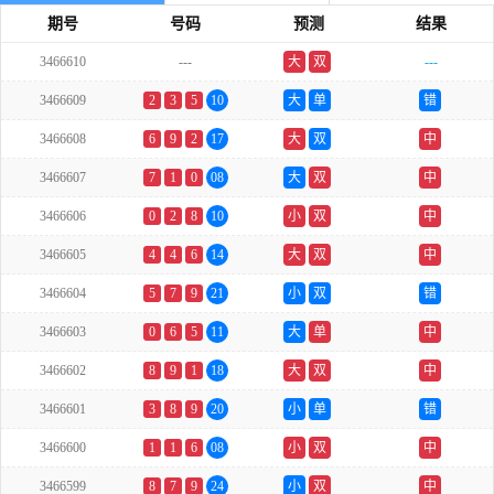
期号
号码
预测
结果
3466610
---
大
双
---
3466609
2
3
5
10
大
单
错
3466608
6
9
2
17
大
双
中
3466607
7
1
0
08
大
双
中
3466606
0
2
8
10
小
双
中
3466605
4
4
6
14
大
双
中
3466604
5
7
9
21
小
双
错
3466603
0
6
5
11
大
单
中
3466602
8
9
1
18
大
双
中
3466601
3
8
9
20
小
单
错
3466600
1
1
6
08
小
双
中
3466599
8
7
9
24
小
双
中