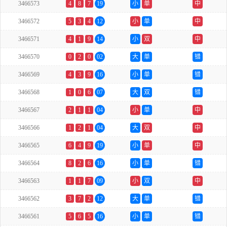
3466573
4
8
7
19
小
单
中
3466572
5
3
4
12
小
单
中
3466571
4
1
9
14
小
双
中
3466570
0
2
0
02
大
单
错
3466569
4
3
9
16
小
单
错
3466568
1
0
6
07
大
双
错
3466567
2
1
1
04
小
单
中
3466566
1
2
1
04
大
双
中
3466565
6
4
9
19
小
单
中
3466564
8
2
6
16
小
单
错
3466563
1
1
7
09
小
双
中
3466562
3
7
2
12
大
单
错
3466561
5
6
5
16
小
单
错