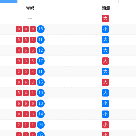
号码
预测
---
大
双
18
小
9
0
9
11
大
5
5
1
12
大
4
5
3
17
大
9
3
5
11
大
2
5
4
16
大
8
6
2
10
大
5
4
1
18
小
6
6
6
14
小
8
3
3
04
小
2
1
1
05
小
2
2
1