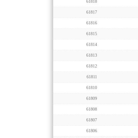
61818
61817
61816
61815
61814
61813
61812
61811
61810
61809
61808
61807
61806