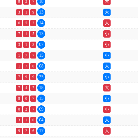
18
大
9
2
7
13
大
3
1
9
14
大
6
5
3
13
小
7
1
5
07
小
3
1
3
15
小
1
7
7
08
大
1
7
0
25
小
7
9
9
18
大
7
4
7
15
小
8
0
7
09
小
0
2
7
04
大
3
1
0
17
大
9
2
6