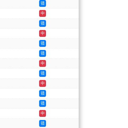
错
中
错
中
错
错
中
错
中
错
错
中
错