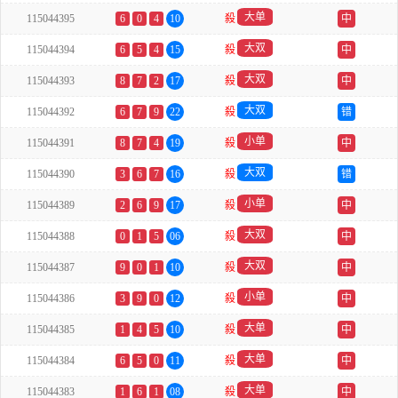
大单
115044395
6
0
4
10
殺
中
大双
115044394
6
5
4
15
殺
中
大双
115044393
8
7
2
17
殺
中
大双
115044392
6
7
9
22
殺
错
小单
115044391
8
7
4
19
殺
中
大双
115044390
3
6
7
16
殺
错
小单
115044389
2
6
9
17
殺
中
大双
115044388
0
1
5
06
殺
中
大双
115044387
9
0
1
10
殺
中
小单
115044386
3
9
0
12
殺
中
大单
115044385
1
4
5
10
殺
中
大单
115044384
6
5
0
11
殺
中
大单
115044383
1
6
1
08
殺
中