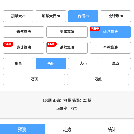
加拿大28
加拿大西28
台湾28
比特币28
霸气算法
夫诸算法
烛龙算法
诡计算法
浩然算法
至尊算法
组合
杀组
大小
单双
双项
双组
100期 正确：78 期 错误：22 期
正确率：78%
预测
走势
统计