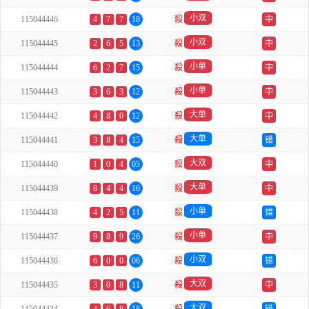
小双
115044446
4
7
7
18
殺
中
小双
115044445
2
6
5
13
殺
中
小单
115044444
6
2
7
15
殺
中
小单
115044443
3
6
3
12
殺
中
大单
115044442
4
8
0
12
殺
中
大单
115044441
3
8
4
15
殺
错
大双
115044440
1
0
4
05
殺
中
大单
115044439
8
4
4
16
殺
中
小单
115044438
4
2
5
11
殺
错
小单
115044437
9
8
9
26
殺
中
小双
115044436
6
0
0
06
殺
错
大双
115044435
3
0
8
11
殺
中
大双