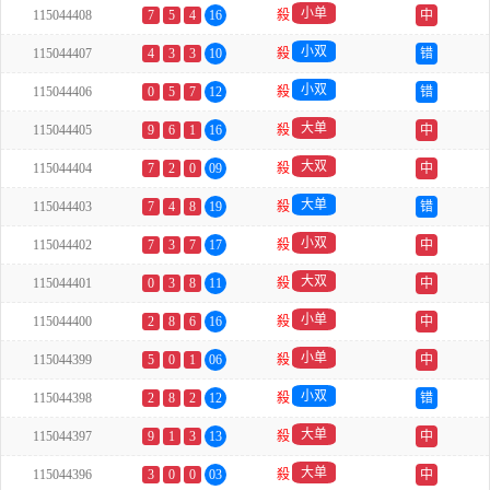
小单
115044408
7
5
4
16
殺
中
小双
115044407
4
3
3
10
殺
错
小双
115044406
0
5
7
12
殺
错
大单
115044405
9
6
1
16
殺
中
大双
115044404
7
2
0
09
殺
中
大单
115044403
7
4
8
19
殺
错
小双
115044402
7
3
7
17
殺
中
大双
115044401
0
3
8
11
殺
中
小单
115044400
2
8
6
16
殺
中
小单
115044399
5
0
1
06
殺
中
小双
115044398
2
8
2
12
殺
错
大单
115044397
9
1
3
13
殺
中
大单
115044396
3
0
0
03
殺
中