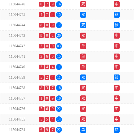
115044746
0
7
9
16
双
中
115044745
4
7
4
15
双
错
115044744
8
0
9
17
双
错
115044743
9
9
2
20
双
中
115044742
3
0
0
03
单
中
115044741
3
6
6
15
单
中
115044740
3
4
4
11
单
中
115044739
5
2
4
11
双
错
115044738
8
3
7
18
双
中
115044737
1
0
9
10
双
中
115044736
7
6
9
22
双
中
115044735
5
5
4
14
双
中
115044734
6
9
7
22
单
错