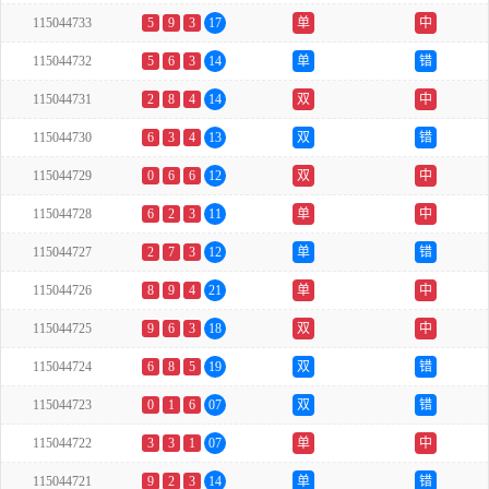
115044733
5
9
3
17
单
中
115044732
5
6
3
14
单
错
115044731
2
8
4
14
双
中
115044730
6
3
4
13
双
错
115044729
0
6
6
12
双
中
115044728
6
2
3
11
单
中
115044727
2
7
3
12
单
错
115044726
8
9
4
21
单
中
115044725
9
6
3
18
双
中
115044724
6
8
5
19
双
错
115044723
0
1
6
07
双
错
115044722
3
3
1
07
单
中
115044721
9
2
3
14
单
错