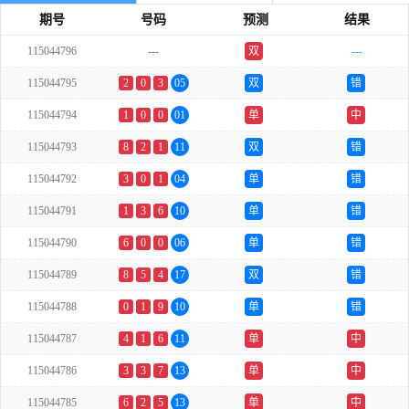
期号
号码
预测
结果
115044796
---
双
---
115044795
2
0
3
05
双
错
115044794
1
0
0
01
单
中
115044793
8
2
1
11
双
错
115044792
3
0
1
04
单
错
115044791
1
3
6
10
单
错
115044790
6
0
0
06
单
错
115044789
8
5
4
17
双
错
115044788
0
1
9
10
单
错
115044787
4
1
6
11
单
中
115044786
3
3
7
13
单
中
115044785
6
2
5
13
单
中