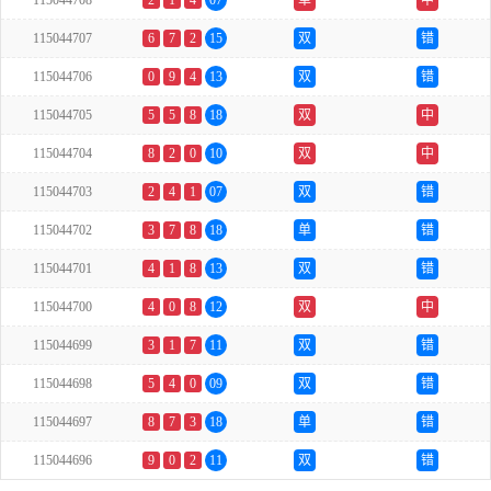
115044708
2
1
4
07
单
中
115044707
6
7
2
15
双
错
115044706
0
9
4
13
双
错
115044705
5
5
8
18
双
中
115044704
8
2
0
10
双
中
115044703
2
4
1
07
双
错
115044702
3
7
8
18
单
错
115044701
4
1
8
13
双
错
115044700
4
0
8
12
双
中
115044699
3
1
7
11
双
错
115044698
5
4
0
09
双
错
115044697
8
7
3
18
单
错
115044696
9
0
2
11
双
错